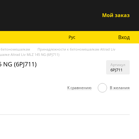
Мой заказ
Вход
Рус
к бетономешалкам
Принадлежности к бетономешалкам Altrad Liv
лке Altrad Liv MLZ 145 NG (6PJ711)
 NG (6PJ711)
Артикул
6PJ711
К сравнению
В желания