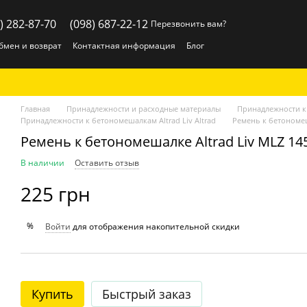
) 282-87-70
(098) 687-22-12
Перезвонить вам?
бмен и возврат
Контактная информация
Блог
Главная
Принадлежности и расходные материалы
Принадлежности 
Принадлежности к бетономешалкам Altrad Liv Altrad
Ремень к бетономеша
Ремень к бетономешалке Altrad Liv MLZ 145
В наличии
Оставить отзыв
225 грн
%
Войти
для отображения накопительной скидки
Купить
Быстрый заказ