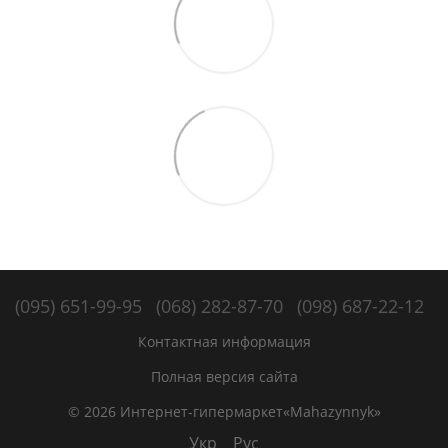
(095) 651-99-95
(068) 282-87-70
(098) 687-22-12
Контактная информация
Полная версия сайта
© 2026 Интернет-гипермаркет«Mahazynnyk»
Укр
Рус