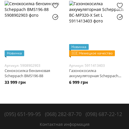
Новинка
Новинка
🇩🇪 Немецкое качество
Артикул: 5908902903
Артикул: 5911413403
Сенокосилка бензиновая
Газонокосилка
Scheppach BMS196-88
аккумуляторная Scheppach
BC-MP320-X Set L
33 999 грн
6 999 грн
(095) 651-99-95
(068) 282-87-70
(098) 687-22-12
Контактная информация