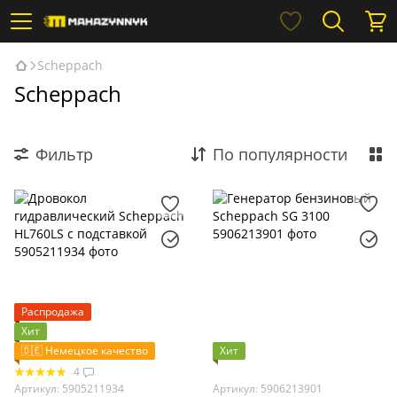
Scheppach
Scheppach
Фильтр
По популярности
Распродажа
Хит
🇩🇪 Немецкое качество
Хит
4
Артикул: 5905211934
Артикул: 5906213901