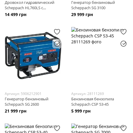
Дровокол гидравлический
Генератор бензиновый
Scheppach HL760LS с
Scheppach SG 3100
подставкой
14 499 грн
29 999 грн
Артикул: 5906212901
Артикул: 28111269
Генератор бензиновый
Бензиновая бензопила
Scheppach SG 2600
Scheppach CSP 53-45
21 999 грн
5 999 грн