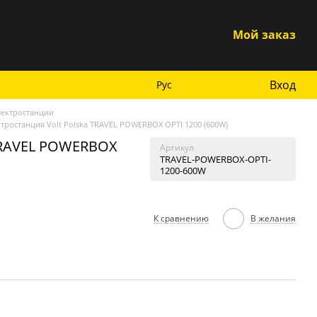
Мой заказ
Вход
Рус
лектростанции
тростанция Volt Polska TRAVEL POWERBOX OPTI 1200 (600W)
 TRAVEL POWERBOX
Артикул
TRAVEL-POWERBOX-OPTI-
1200-600W
К сравнению
В желания