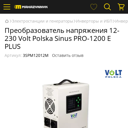
Электростанции и генераторы
Инверторы и ИБП
Инверт
Преобразователь напряжения 12-
230 Volt Polska Sinus PRO-1200 E
PLUS
Артикул:
3SPM12012M
Оставить отзыв