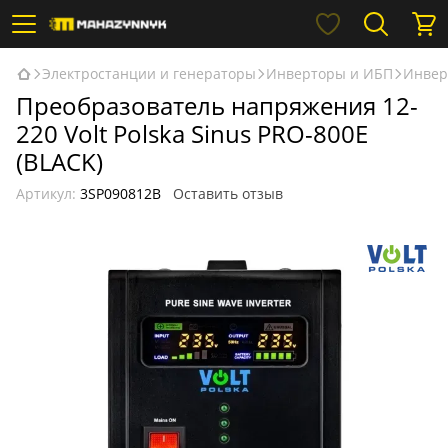
Электростанции и генераторы
Инверторы и ИБП
Инверт
Преобразователь напряжения 12-
220 Volt Polska Sinus PRO-800E
(BLACK)
Артикул:
3SP090812B
Оставить отзыв