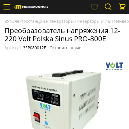
Электростанции и генераторы
Инверторы и ИБП
Инверт
Преобразователь напряжения 12-
220 Volt Polska Sinus PRO-800E
Артикул:
3SP080012E
Оставить отзыв