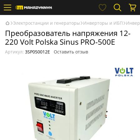
Электростанции и генераторы
Инверторы и ИБП
Инверт
Преобразователь напряжения 12-
220 Volt Polska Sinus PRO-500E
Артикул:
3SP050012E
Оставить отзыв