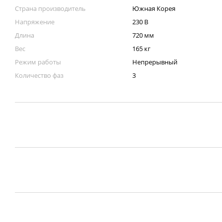
Страна производитель
Южная Корея
Напряжение
230 В
Длина
720 мм
Вес
165 кг
Режим работы
Непрерывный
Количество фаз
3