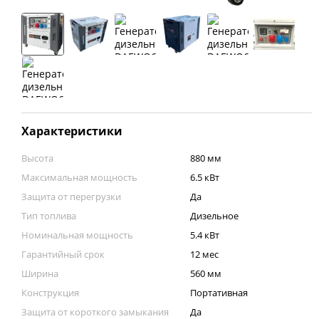
Характеристики
Высота
880 мм
Максимальная мощность
6.5 кВт
Защита от перегрузки
Да
Тип топлива
Дизельное
Номинальная мощность
5.4 кВт
Гарантийный срок
12 мес
Ширина
560 мм
Конструкция
Портативная
Защита от короткого замыкания
Да