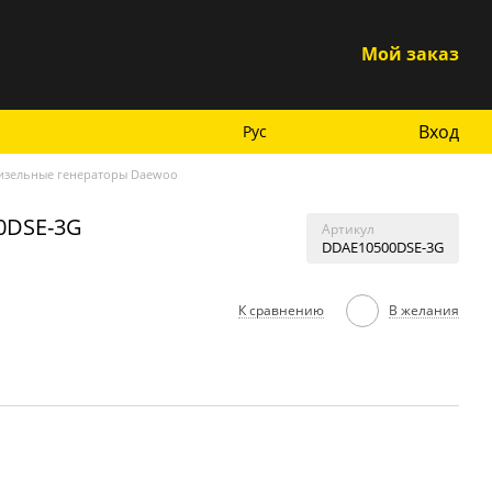
Мой заказ
Вход
Рус
изельные генераторы Daewoo
0DSE-3G
Артикул
DDAE10500DSE-3G
К сравнению
В желания