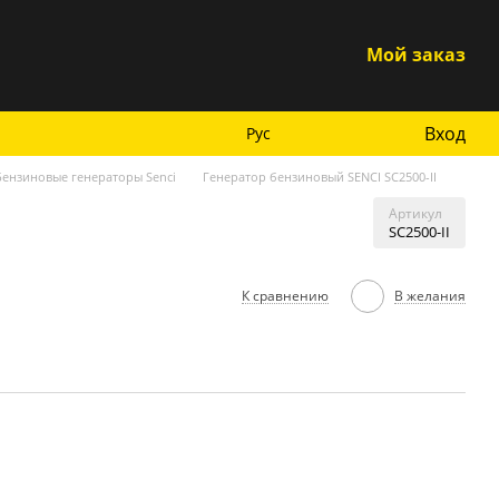
Мой заказ
Вход
Рус
Бензиновые генераторы Senci
Генератор бензиновый SENCI SC2500-II
Артикул
SC2500-II
К сравнению
В желания