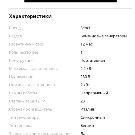
Характеристики
Бренд
Senci
Раздел
Бензиновые генераторы
Гарантийный срок
12 мес
Количество фаз
1
Конструкция
Портативная
Максимальная мощность
2.2 кВт
Напряжение
230 В
Номинальная мощность
2 кВт
Режим работы
Непрерывный
Степень защиты IP
23
Страна производитель
Италия
Тип генератора
Синхронный
Тип топлива
Бензин
Защита от короткого замыкания
Да