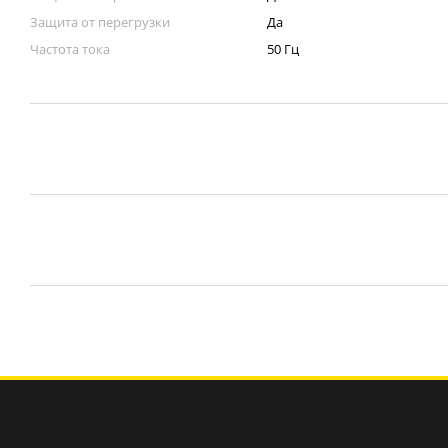
Защита от перегрузки
Да
Частота тока
50 Гц