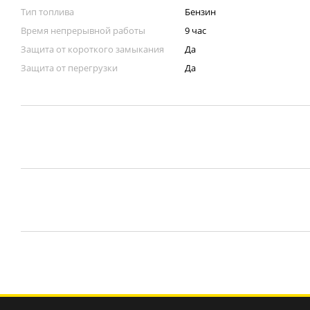
Тип топлива
Бензин
Время непрерывной работы
9 час
Защита от короткого замыкания
Да
Защита от перегрузки
Да