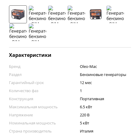
Характеристики
Бренд
Oleo-Mac
Раздел
Бензиновые генераторы
Гарантийный срок
12 мес
Количество фаз
1
Конструкция
Портативная
Максимальная мощность
6.5 кВт
Напряжение
220 В
Номинальная мощность
5 кВт
Страна производитель
Италия