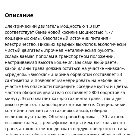
Описание
Электрический двигатель мощностью 1,3 кВт
соответствует бензиновой косилке мощностью 1,77
лошадиных силы. безопасный источник питания -
электричество. Никаких вредных выхлопов, экологически
чистый двигатель .прочная металлическая рукоять,
складываемая пополам в транспортном положении.
настраиваемая высота кошения. Вы сами выбираете,
какой длины трава должна остаться на участке «низкая»,
«средняя», «высокая» .ширина обработки составляет 33
сантиметра и позволяет маневрировать на небольшом
участке без опасности повредить соседние кусты и цветы.
частота оборотов двигателя составляет 2800 оборотов за
минуту. Этого хватает как для газонной травы, так и для
дикого участка. травосборник в комплекте. Специальный
контейнер вешается за газонокосилкой, собирая
вылетающую траву. Объём травосборника — 30 литров.
высокие колёса, с рельефным покрытием, не скользят по
траве, а также отлично держат твёрдую поверхность типа
асфальта или брусчатки .вес газонокосилки небольшой, так