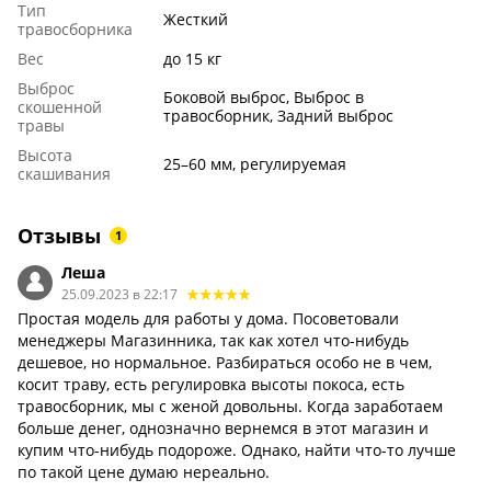
Тип
Жесткий
травосборника
Вес
до 15 кг
Выброс
Боковой выброс, Выброс в
скошенной
травосборник, Задний выброс
травы
Высота
25–60 мм, регулируемая
скашивания
Отзывы
1
Леша
25.09.2023 в 22:17
Простая модель для работы у дома. Посоветовали
менеджеры Магазинника, так как хотел что-нибудь
дешевое, но нормальное. Разбираться особо не в чем,
косит траву, есть регулировка высоты покоса, есть
травосборник, мы с женой довольны. Когда заработаем
больше денег, однозначно вернемся в этот магазин и
купим что-нибудь подороже. Однако, найти что-то лучше
по такой цене думаю нереально.