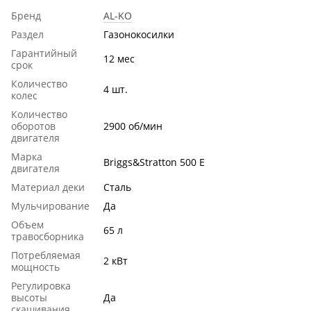
Бренд
AL-KO
Раздел
Газонокосилки
Гарантийный
12 мес
срок
Количество
4 шт.
колес
Количество
оборотов
2900 об/мин
двигателя
Марка
Briggs&Stratton 500 E
двигателя
Материал деки
Сталь
Мульчирование
Да
Объем
65 л
травосборника
Потребляемая
2 кВт
мощность
Регулировка
высоты
Да
скашивания