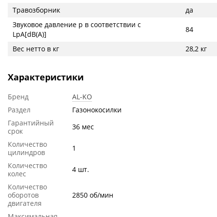
Травозборник
да
Звуковое давление p в соответствии с
84
LpA[dB(A)]
Вес нетто в кг
28,2 кг
Характеристики
Бренд
AL-KO
Раздел
Газонокосилки
Гарантийный
36 мес
срок
Количество
1
цилиндров
Количество
4 шт.
колес
Количество
оборотов
2850 об/мин
двигателя
Максимальная