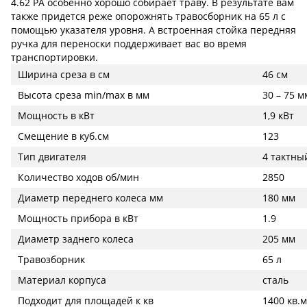
4.62 PA особенно хорошо собирает траву. В результате вам
также придется реже опорожнять травосборник на 65 л с
помощью указателя уровня. А встроенная стойка передняя
ручка для переноски поддерживает вас во время
транспортировки.
Ширина среза в см
46 см
Высота среза min/max в мм
30 – 75 м
Мощность в кВт
1,9 кВт
Смещение в куб.см
123
Тип двигателя
4 тактны
Количество ходов об/мин
2850
Диаметр переднего колеса мм
180 мм
Мощность прибора в кВт
1.9
Диаметр заднего колеса
205 мм
Травозборник
65 л
Материал корпуса
сталь
Подходит для площадей к кв
1400 кв.м