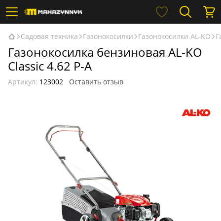
Садовая техника
Газонокосилки
Газонокосилки AL-KO
Г
Газонокосилка бензиновая AL-KO
Classic 4.62 P-A
Артикул:
123002
Оставить отзыв