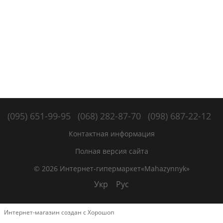
(095) 651-99-95
(068) 282-87-70
(098) 687-22-12
Контактная информация
Полная версия сайта
© 2026 Интернет-гипермаркет«Mahazynnyk»
Укр
Рус
Интернет-магазин создан с Хорошоп