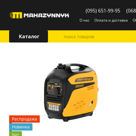
Перейти к основному контенту
(095) 651-99-95
(068
О нас
Оплата и доставка
О
Каталог
Распродажа
Новинка
Хит