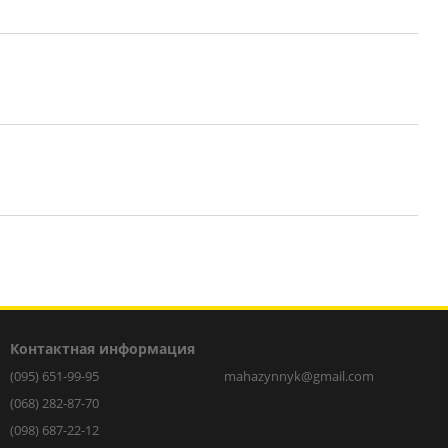
Контактная информация
(095) 651-99-95
mahazynnyk@gmail.com
(068) 282-87-70
(098) 687-22-12