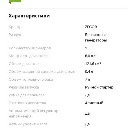
Характеристики
Бренд
ZEGOR
Раздел
Бензиновые
генераторы
Количество цилиндров
1
Мощность двигателя
6,0 л.с.
Объем двигателя
121,6 см³
Объем масляной системы двигателя
0,4 л
Объем топливного бака
7 л
Режимы запуска
Ручной стартер
Ручка для переноса
Да
Тактность двигателя
4-тактный
Автоматический регулятор
Да
напряжения
Датчик уровня масла
Да