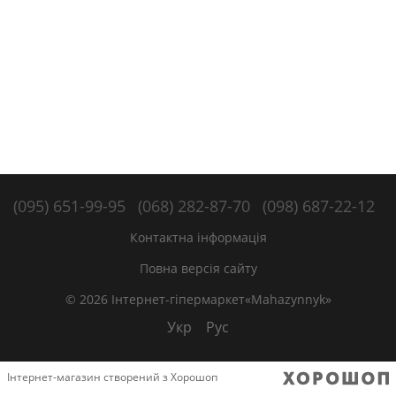
(095) 651-99-95
(068) 282-87-70
(098) 687-22-12
Контактна інформація
Повна версія сайту
© 2026 Інтернет-гіпермаркет«Mahazynnyk»
Укр
Рус
Інтернет-магазин створений з Хорошоп