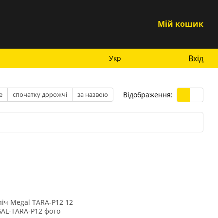
Мій кошик
Вхід
Укр
Відображення:
е
спочатку дорожчі
за назвою