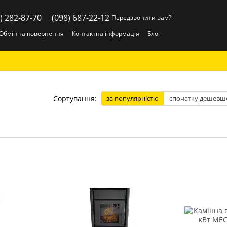
) 282-87-70
(098) 687-22-12
Передзвонити вам?
Обмін та повернення
Контактна інформація
Блог
Сортування:
за популярністю
спочатку дешевш