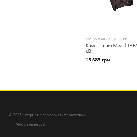
Артикул: MEGAL-TARA-P8
Камінна піч Megal TAR
кВт
15 683 грн
© 2026 Інтернет-гіпермаркет«Mahazynnyk»
Мобільна версія