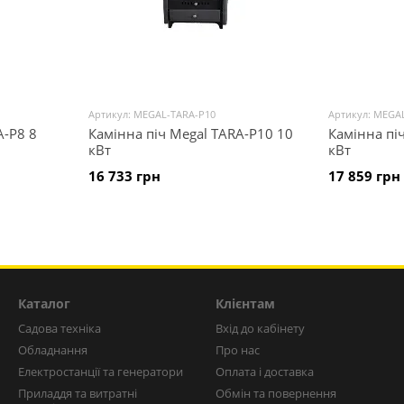
Артикул: MEGAL-TARA-P10
Артикул: MEGA
A-P8 8
Камінна піч Megal TARA-P10 10
Камінна пі
кВт
кВт
16 733 грн
17 859 грн
Каталог
Клієнтам
Садова техніка
Вхід до кабінету
Обладнання
Про нас
Електростанції та генератори
Оплата і доставка
Приладдя та витратні
Обмін та повернення