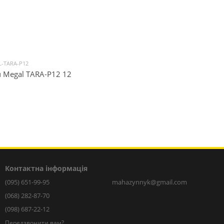
L-TARA-P12
ч Megal TARA-P12 12
Контактна інформація
(095) 651-99-95
mahazynnyk@gmail.com
(068) 282-87-70
(098) 687-22-12
Передзвонити вам?