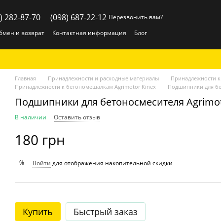
) 282-87-70
(098) 687-22-12
Перезвонить вам?
бмен и возврат
Контактная информация
Блог
Главная
Принадлежности и расходные материалы
Принадлежности 
Принадлежности к бетономешалкам Agrimotor Kinex
Подшипники для бето
Подшипники для бетоносмесителя Agrimotor
В наличии
Оставить отзыв
180 грн
%
Войти
для отображения накопительной скидки
Купить
Быстрый заказ