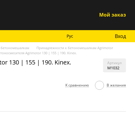
Мой заказ
Вход
Рус
к бетономешалкам
Принадлежности к бетономешалкам Agrimotor
носмесителя Agrimotor 130 | 155 | 190. Kinex.
 130 | 155 | 190. Kinex.
Артикул
М1032
К сравнению
В желания