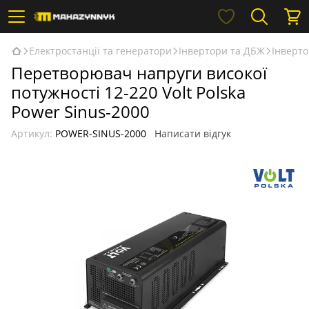
Електростанції та генератори
Інвертори та ДБЖ
Інверто
Перетворювач напруги високої
потужності 12-220 Volt Polska
Power Sinus-2000
Артикул:
POWER-SINUS-2000
Написати відгук