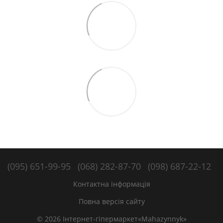
(095) 651-99-95
(068) 282-87-70
(098) 687-22-12
Контактна інформація
Повна версія сайту
© 2026 Інтернет-гіпермаркет«Mahazynnyk»